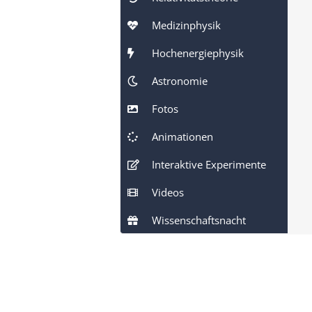
Medizinphysik
Hochenergiephysik
Astronomie
Fotos
Animationen
Interaktive Experimente
Videos
Wissenschaftsnacht