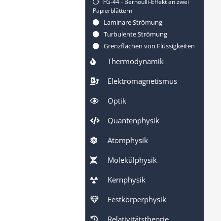
FG-44 - Bernoulli-Effekt an zwei
Papierblättern
Laminare Strömung
Turbulente Strömung
Grenzflächen von Flüssigkeiten
Thermodynamik
Elektromagnetismus
Optik
Quantenphysik
Atomphysik
Molekülphysik
Kernphysik
Festkörperphysik
Relativitätstheorie