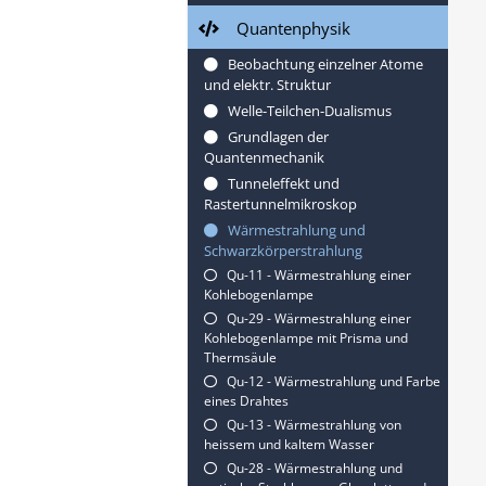
Quantenphysik
Beobachtung einzelner Atome
und elektr. Struktur
Welle-Teilchen-Dualismus
Grundlagen der
Quantenmechanik
Tunneleffekt und
Rastertunnelmikroskop
Wärmestrahlung und
Schwarzkörperstrahlung
Qu-11 - Wärmestrahlung einer
Kohlebogenlampe
Qu-29 - Wärmestrahlung einer
Kohlebogenlampe mit Prisma und
Thermsäule
Qu-12 - Wärmestrahlung und Farbe
eines Drahtes
Qu-13 - Wärmestrahlung von
heissem und kaltem Wasser
Qu-28 - Wärmestrahlung und