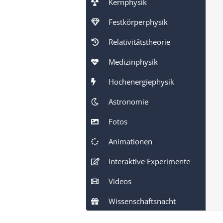
Kernphysik
Festkörperphysik
Relativitätstheorie
Medizinphysik
Hochenergiephysik
Astronomie
Fotos
Animationen
Interaktive Experimente
Videos
Wissenschaftsnacht