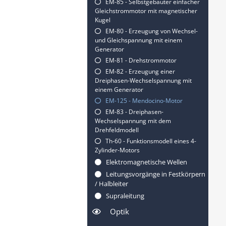
EM-85 - Selbstgebauter einfacher
Gleichstrommotor mit magnetischer
Kugel
EM-80 - Erzeugung von Wechsel-
und Gleichspannung mit einem
Generator
EM-81 - Drehstrommotor
EM-82 - Erzeugung einer
Dreiphasen-Wechselspannung mit
einem Generator
EM-125 - Mendocino-Motor
EM-83 - Dreiphasen-
Wechselspannung mit dem
Drehfeldmodell
Th-60 - Funktionsmodell eines 4-
Zylinder-Motors
Elektromagnetische Wellen
Leitungsvorgänge in Festkörpern
/ Halbleiter
Supraleitung
Optik