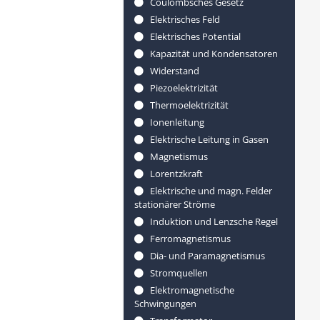
Coulombsches Gesetz
Elektrisches Feld
Elektrisches Potential
Kapazität und Kondensatoren
Widerstand
Piezoelektrizität
Thermoelektrizität
Ionenleitung
Elektrische Leitung in Gasen
Magnetismus
Lorentzkraft
Elektrische und magn. Felder
stationärer Ströme
Induktion und Lenzsche Regel
Ferromagnetismus
Dia- und Paramagnetismus
Stromquellen
Elektromagnetische
Schwingungen