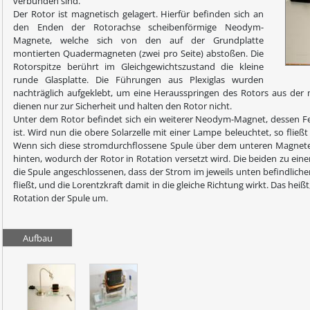
verbunden sind.
Der Rotor ist magnetisch gelagert. Hierfür befinden sich an
den Enden der Rotorachse scheibenförmige Neodym-
Magnete, welche sich von den auf der Grundplatte
montierten Quadermagneten (zwei pro Seite) abstoßen. Die
Rotorspitze berührt im Gleichgewichtszustand die kleine
runde Glasplatte. Die Führungen aus Plexiglas wurden
nachträglich aufgeklebt, um eine Herausspringen des Rotors aus der 
dienen nur zur Sicherheit und halten den Rotor nicht.
Unter dem Rotor befindet sich ein weiterer Neodym-Magnet, dessen Fe
ist. Wird nun die obere Solarzelle mit einer Lampe beleuchtet, so flie
Wenn sich diese stromdurchflossene Spule über dem unteren Magneten 
hinten, wodurch der Rotor in Rotation versetzt wird. Die beiden zu ein
die Spule angeschlossenen, dass der Strom im jeweils unten befindliche
fließt, und die Lorentzkraft damit in die gleiche Richtung wirkt. Das hei
Rotation der Spule um.
Aufbau