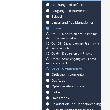
Brechung und Reflexion
Beugung und Interferenz
Spiegel
Linsen und Abbildungsfehler
Prisma
Op-19 - Dispersion am Prisma mit
der optischen Scheibe
Op-108 - Dispersion am Prisma mit
der Weisswandtafel
Op-64 - Dispersion am Prisma
Op-90 - Strahlengang am Prisma,
mit Laserstrahl
Op-35 - Umkehrprisma
Optische Instrumente
Das Auge
Optik der Atmosphäre
Farbe
Holographie
Polarisation und Doppelbrechung
Licht als elektromagnetische