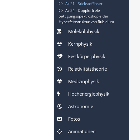
At-21 - Stickstofflaser
At-24 - Dopplerfreie
Sättigungsspektroskopie der
Hyperfeinstruktur von Rubidium
Molekülphysik
Kernphysik
Festkörperphysik
Relativitätstheorie
Medizinphysik
Hochenergiephysik
Astronomie
Fotos
Animationen