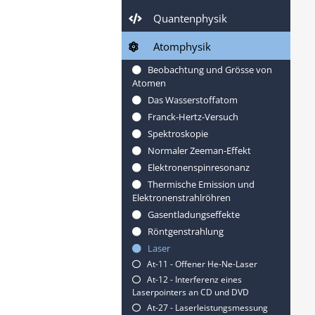
Quantenphysik
Atomphysik
Beobachtung und Grösse von
Atomen
Das Wasserstoffatom
Franck-Hertz-Versuch
Spektroskopie
Normaler Zeeman-Effekt
Elektronenspinresonanz
Thermische Emission und
Elektronenstrahlröhren
Gasentladungseffekte
Röntgenstrahlung
Laser
At-11 - Offener He-Ne-Laser
At-12 - Interferenz eines
Laserpointers an CD und DVD
At-27 - Laserleistungsmessung