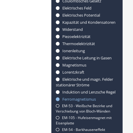
Coulombsches Gesetz
Elektrisches Feld
Elektrisches Potential
Kapazität und Kondensatoren
Widerstand
Piezoelektrizität
Thermoelektrizität
Ionenleitung
Elektrische Leitung in Gasen
Magnetismus
Lorentzkraft
Elektrische und magn. Felder
stationärer Ströme
Induktion und Lenzsche Regel
Ferromagnetismus
EM-53 - Weißsche Bezirke und
Verschiebung von Bloch-Wänden
EM-105 - Hufeisenmagnet mit
Eisenplatte
EM-54 - Barkhauseneffekt