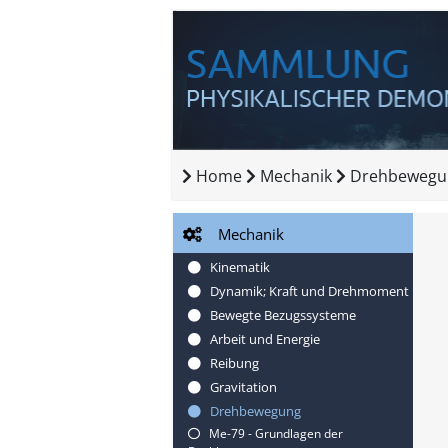
Home
Mechanik
Drehbewegu
Mechanik
Kinematik
Dynamik; Kraft und Drehmoment
Bewegte Bezugssysteme
Arbeit und Energie
Reibung
Gravitation
Drehbewegung
Me-79 - Grundlagen der