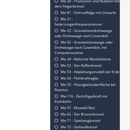
Me-30 - Präzession und Nutation mit
dem Felgenkreisel
Me-81 - Fahrradfelge mit Unwucht
Me-31 -
Federzungenfrequenzmesser
Me-32 - Gravitationsdrehwaage
oder Drehwaage nach Cavendish
Me-92 - Gravitationswaage oder
Drehwaage nach Cavendish, mit
Computerauslese
Me-34 - Keltische Wackelsteine
Me-52 - Der Kofferkreisel
Me-53 - Abplattungsmodell der Erde
Me-54 - Fliehkraftregler
Me-55 - Flüssigkeitsoberfläche bei
Rotation
Me-116 - Zentrifugalkraft mit
Eisenbahn
Me-57 - Maxwell-Rad
Me-62 - Der Brummkreisel
Me-71 - Spielzeugkreisel
Me-72 - Stehaufkreisel