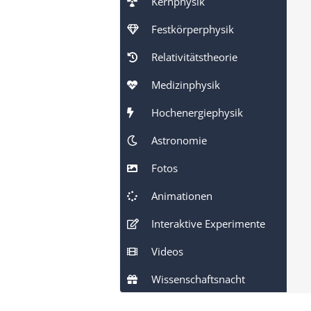
Kernphysik
Festkörperphysik
Relativitätstheorie
Medizinphysik
Hochenergiephysik
Astronomie
Fotos
Animationen
Interaktive Experimente
Videos
Wissenschaftsnacht