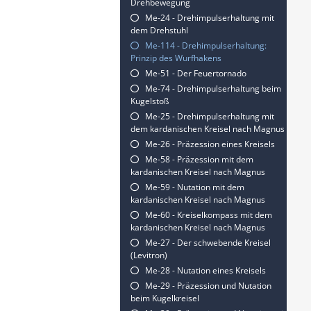
Drehbewegung
Me-24 - Drehimpulserhaltung mit
dem Drehstuhl
Me-114 - Drehimpulserhaltung:
Prinzip des Wurfhakens
Me-51 - Der Feuertornado
Me-74 - Drehimpulserhaltung beim
Kugelstoß
Me-25 - Drehimpulserhaltung mit
dem kardanischen Kreisel nach Magnus
Me-26 - Präzession eines Kreisels
Me-58 - Präzession mit dem
kardanischen Kreisel nach Magnus
Me-59 - Nutation mit dem
kardanischen Kreisel nach Magnus
Me-60 - Kreiselkompass mit dem
kardanischen Kreisel nach Magnus
Me-27 - Der schwebende Kreisel
(Levitron)
Me-28 - Nutation eines Kreisels
Me-29 - Präzession und Nutation
beim Kugelkreisel