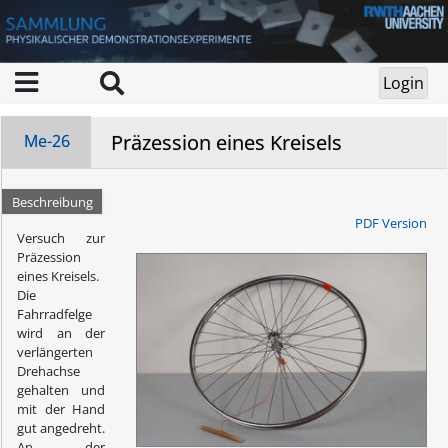
Präzession eines Kreisels
Me-26
Beschreibung
PDF Version
Versuch zur
Präzession
eines Kreisels.
Die
Fahrradfelge
wird an der
verlängerten
Drehachse
gehalten und
mit der Hand
gut angedreht.
An der