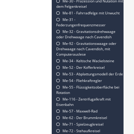
Me-30 - Präzession und Nutation mit
dem Felgenkreisel
Me-81 - Fahrradfelge mit Unwucht
Me-31 -
Federzungenfrequenzmesser
Me-32 - Gravitationsdrehwaage
oder Drehwaage nach Cavendish
Me-92 - Gravitationswaage oder
Drehwaage nach Cavendish, mit
Computerauslese
Me-34 - Keltische Wackelsteine
Me-52 - Der Kofferkreisel
Me-53 - Abplattungsmodell der Erde
Me-54 - Fliehkraftregler
Me-55 - Flüssigkeitsoberfläche bei
Rotation
Me-116 - Zentrifugalkraft mit
Eisenbahn
Me-57 - Maxwell-Rad
Me-62 - Der Brummkreisel
Me-71 - Spielzeugkreisel
Me-72 - Stehaufkreisel