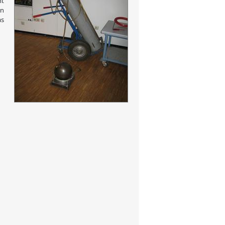
ht
en
as