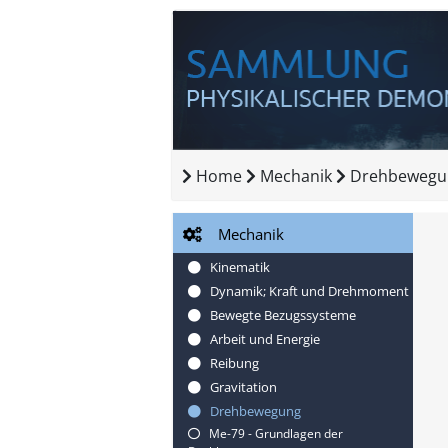
Home
Mechanik
Drehbewegu
Mechanik
Kinematik
Dynamik; Kraft und Drehmoment
Bewegte Bezugssysteme
Arbeit und Energie
Reibung
Gravitation
Drehbewegung
Me-79 - Grundlagen der