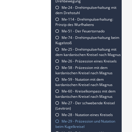
Drehbewegung
Me-24 - Drehimpulserhaltung mit
dem Drehstuhl
Me-114 - Drehimpulserhaltung:
Prinzip des Wurfhakens
Me-51 - Der Feuertornado
Me-74 - Drehimpulserhaltung beim
Kugelstoß
Me-25 - Drehimpulserhaltung mit
dem kardanischen Kreisel nach Magnus
Me-26 - Präzession eines Kreisels
Me-58 - Präzession mit dem
kardanischen Kreisel nach Magnus
Me-59 - Nutation mit dem
kardanischen Kreisel nach Magnus
Me-60 - Kreiselkompass mit dem
kardanischen Kreisel nach Magnus
Me-27 - Der schwebende Kreisel
(Levitron)
Me-28 - Nutation eines Kreisels
Me-29 - Präzession und Nutation
beim Kugelkreisel