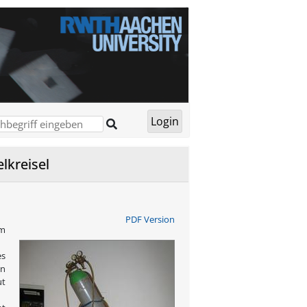
lkreisel
PDF Version
m
es
en
ut