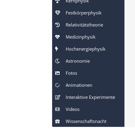
Kernphysik
Festkörperphysik
Relativitätstheorie
Medizinphysik
Hochenergiephysik
Astronomie
Fotos
Animationen
Interaktive Experimente
Videos
Wissenschaftsnacht