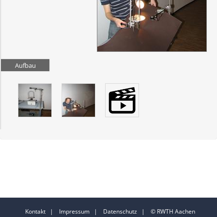
Aufbau
Kontakt
|
Impressum
|
Datenschutz
| © RWTH Aachen