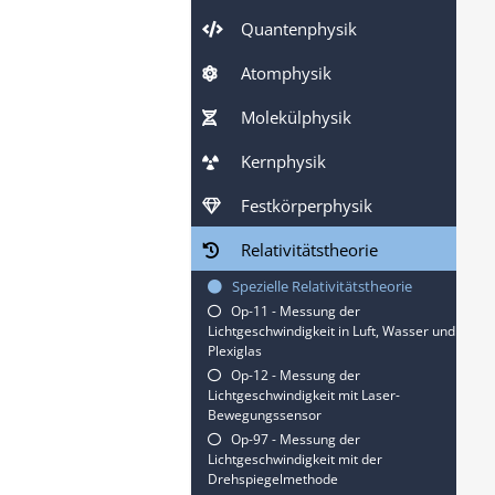
Quantenphysik
Atomphysik
Molekülphysik
Kernphysik
Festkörperphysik
Relativitätstheorie
Spezielle Relativitätstheorie
Op-11 - Messung der
Lichtgeschwindigkeit in Luft, Wasser und
Plexiglas
Op-12 - Messung der
Lichtgeschwindigkeit mit Laser-
Bewegungssensor
Op-97 - Messung der
Lichtgeschwindigkeit mit der
Drehspiegelmethode