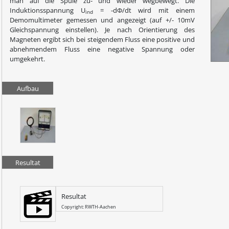
man auf die Spule zu- und wieder wegbewegt. Die
Induktionsspannung U
= -dΦ/dt wird mit einem
ind
Demomultimeter gemessen und angezeigt (auf +/- 10mV
Gleichspannung einstellen). Je nach Orientierung des
Magneten ergibt sich bei steigendem Fluss eine positive und
abnehmendem Fluss eine negative Spannung oder
umgekehrt.
Aufbau
Resultat
Resultat
Copyright: RWTH-Aachen