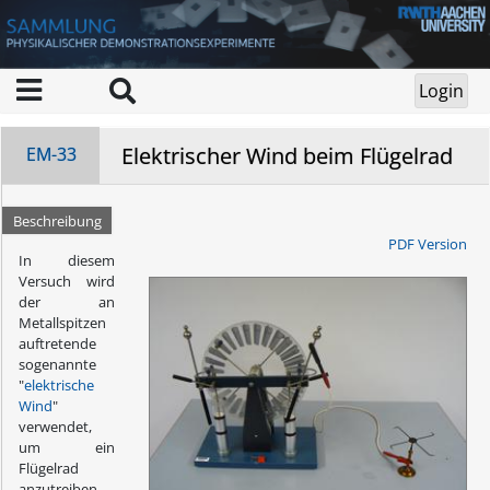
Elektrischer Wind beim Flügelrad
EM-33
Beschreibung
PDF Version
In diesem
Versuch wird
der an
Metallspitzen
auftretende
sogenannte
"
elektrische
Wind
"
verwendet,
um ein
Flügelrad
anzutreiben.