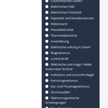
Coulombsches Gesetz
Elektrisches Feld
Elektrisches Potential
Kapazität und Kondensatoren
Widerstand
Piezoelektrizität
Thermoelektrizität
Ionenleitung
Elektrische Leitung in Gasen
Magnetismus
Lorentzkraft
Elektrische und magn. Felder
stationärer Ströme
Induktion und Lenzsche Regel
Ferromagnetismus
Dia- und Paramagnetismus
Stromquellen
Elektromagnetische
Schwingungen