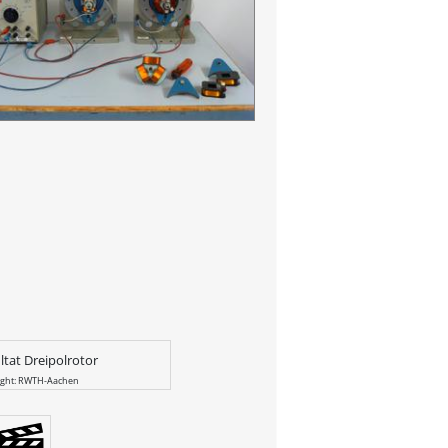
ltat Dreipolrotor
ight: RWTH-Aachen