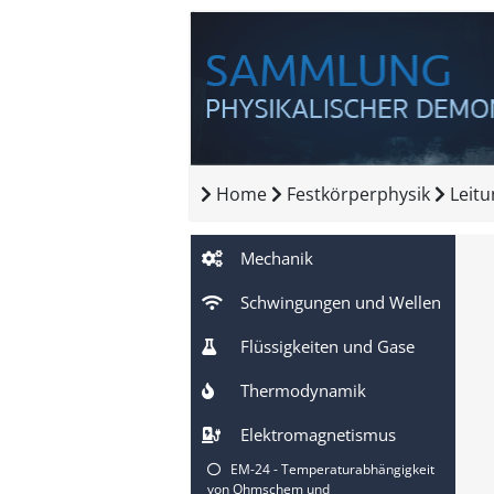
Home
Festkörperphysik
Leit
Mechanik
Schwingungen und Wellen
Flüssigkeiten und Gase
Thermodynamik
Elektromagnetismus
EM-24 - Temperaturabhängigkeit
von Ohmschem und