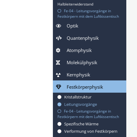
Halbleiterwiderstand
Fe-04 - Leitungsvorgänge in
Festkörpern mit dem Luftkissentisch
Optik
Quantenphysik
Atomphysik
Molekülphysik
Kernphysik
Festkörperphysik
Kristallstruktur
Leitungsvorgänge
Fe-04 - Leitungsvorgänge in
Festkörpern mit dem Luftkissentisch
Spezifische Wärme
Verformung von Festkörpern