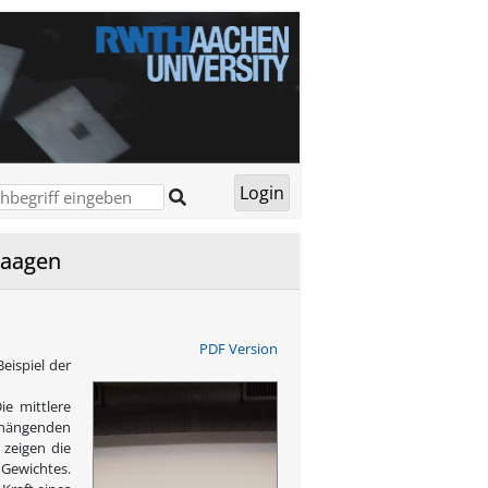
waagen
PDF Version
eispiel der
ie mittlere
 hängenden
 zeigen die
 Gewichtes.