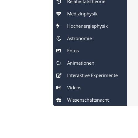
Relativitätstheorie
Medizinphysik
Hochenergiephysik
Astronomie
Fotos
Animationen
Interaktive Experimente
Videos
Wissenschaftsnacht