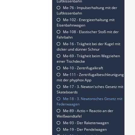
Luftkissenbahn
Me-76 - Impulserhaltung mit der
Luftkissenbahn
Me-102 - Energieerhaltung mit
Eisenbahnwagen
Me-108 - Elastischer Stoß mit der
Fahrbahn
Me-16 - Trägheit bei der Kugel mit
dicker und dünner Schnur
Me-69 - Trägheit beim Wegziehen
einer Tischdecke
Me-10 - Zentrifugalkraft
Me-111 - Zentrifugalbeschleunigung
mit der phyphox App
Me-17 - 3. Newton'sches Gesetz mit
Skateboards
Me-18 - 3. Newtonsches Gesetz mit
Federwaagen
Me-89 - Actio = Reactio an der
Weißwandtafel
Me-93 - Der Raketenwagen
Me-19 - Der Pendelwagen