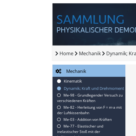
Home
Mechanik
Dynamik; Kr
Mechanik
Kinematik
Dynamik; Kraft und Drehmoment
Me-98 - Grundlegender Versuch zu
verschiedenen Kräften
Me-82 - Herleitung von F = m·a mit
der Luftkissenbahn
Me-03 - Addition von Kräften
Me-77 - Elastischer und
inelastischer Stoß mit der