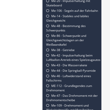
Me-20 - Impulserhaltung mit
Skateboard
Me-106 - Segeln auf der Fahrbahn
Me-14 - Stabiles und labiles
Gleichgewicht
Me-48 - Bestimmung des
Schwerpunkts
Me-86 - Schwerpunkt und
Gleichgewichtslagen an der
Weißwandtafel
Me-38 - Getriebe
Me-42 - Impulserhaltung beim
Luftballon-Antrieb eines Spielzeugautos
Me-43 - Die Wasserrakete
Me-44 - Die Springball-Pyramide
Me-46 - Luftwiderstand eines
Fallschirms
ME-112 - Grundlegendes zum
Drehmoment
Me-47 - Das Drehmoment mit der
Drehmomentscheibe
Me-109 - Drehmoment und
Winkelrichtgröße mit Metallstäben