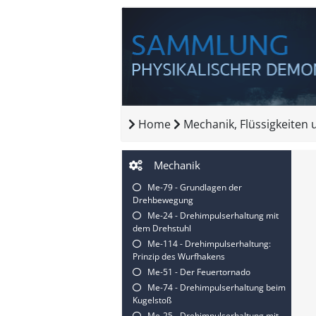
Home
Mechanik, Flüssigkeiten
Mechanik
Me-79 - Grundlagen der
Drehbewegung
Me-24 - Drehimpulserhaltung mit
dem Drehstuhl
Me-114 - Drehimpulserhaltung:
Prinzip des Wurfhakens
Me-51 - Der Feuertornado
Me-74 - Drehimpulserhaltung beim
Kugelstoß
Me-25 - Drehimpulserhaltung mit