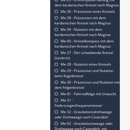
dem kardanischen Kreisel nach Magnus
Me-26 - Präzession eines Kreisels
Me-58 - Präzession mit dem
kardanischen Kreisel nach Magnus
Me-59 - Nutation mit dem
kardanischen Kreisel nach Magnus
Me-60 - Kreiselkompass mit dem
kardanischen Kreisel nach Magnus
Me-27 - Der schwebende Kreisel
(Levitron)
Me-28 - Nutation eines Kreisels
Me-29 - Präzession und Nutation
beim Kugelkreisel
Me-30 - Präzession und Nutation mit
dem Felgenkreisel
Me-81 - Fahrradfelge mit Unwucht
Me-31 -
Federzungenfrequenzmesser
Me-32 - Gravitationsdrehwaage
oder Drehwaage nach Cavendish
Me-92 - Gravitationswaage oder
Drehwaage nach Cavendish, mit