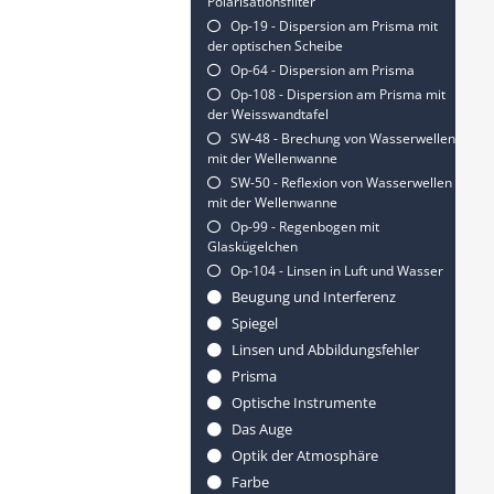
Polarisationsfilter
Op-19 - Dispersion am Prisma mit
der optischen Scheibe
Op-64 - Dispersion am Prisma
Op-108 - Dispersion am Prisma mit
der Weisswandtafel
SW-48 - Brechung von Wasserwellen
mit der Wellenwanne
SW-50 - Reflexion von Wasserwellen
mit der Wellenwanne
Op-99 - Regenbogen mit
Glaskügelchen
Op-104 - Linsen in Luft und Wasser
Beugung und Interferenz
Spiegel
Linsen und Abbildungsfehler
Prisma
Optische Instrumente
Das Auge
Optik der Atmosphäre
Farbe