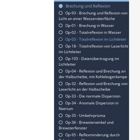
Brechung und Reflexion
Op-93 - Brechung und Reflexion von
Licht an einer Wasseroberfläche
Op-01 - Brechung in Wasser
Op-02 - Totalreflexion in Wasser
Op-03 - Totalreflexion im Lichtleiter
Op-18 - Totalreflexion von Laserlicht
im Lichtleiter
Op-105 - Datenübertragung im
Lichtleiter
Op-04 - Reflexion und Brechung an
der Halbscheibe, mit Kohlebogenlampe
Op-32 - Reflexion und Brechung von
Laserlicht an der Halbscheibe
Op-33 - Die normale Dispersion
Op-34 - Anomale Dispersion in
Natrium
Op-35 - Umkehrprisma
Op-36 - Brewsterwinkel und
Brewsterfenster
Op-95 - Reflexminderung durch