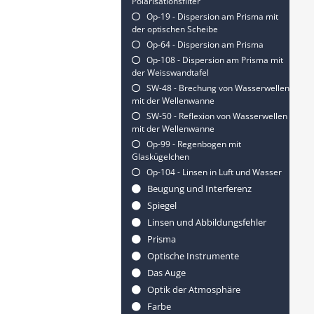
Polarisationsfilter
Op-19 - Dispersion am Prisma mit
der optischen Scheibe
Op-64 - Dispersion am Prisma
Op-108 - Dispersion am Prisma mit
der Weisswandtafel
SW-48 - Brechung von Wasserwellen
mit der Wellenwanne
SW-50 - Reflexion von Wasserwellen
mit der Wellenwanne
Op-99 - Regenbogen mit
Glaskügelchen
Op-104 - Linsen in Luft und Wasser
Beugung und Interferenz
Spiegel
Linsen und Abbildungsfehler
Prisma
Optische Instrumente
Das Auge
Optik der Atmosphäre
Farbe