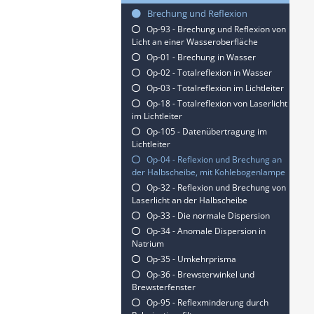
Brechung und Reflexion
Op-93 - Brechung und Reflexion von
Licht an einer Wasseroberfläche
Op-01 - Brechung in Wasser
Op-02 - Totalreflexion in Wasser
Op-03 - Totalreflexion im Lichtleiter
Op-18 - Totalreflexion von Laserlicht
im Lichtleiter
Op-105 - Datenübertragung im
Lichtleiter
Op-04 - Reflexion und Brechung an
der Halbscheibe, mit Kohlebogenlampe
Op-32 - Reflexion und Brechung von
Laserlicht an der Halbscheibe
Op-33 - Die normale Dispersion
Op-34 - Anomale Dispersion in
Natrium
Op-35 - Umkehrprisma
Op-36 - Brewsterwinkel und
Brewsterfenster
Op-95 - Reflexminderung durch