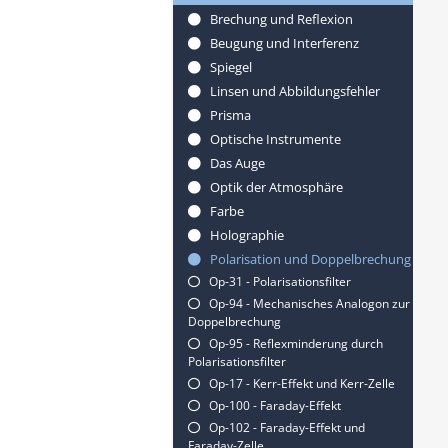
Brechung und Reflexion
Beugung und Interferenz
Spiegel
Linsen und Abbildungsfehler
Prisma
Optische Instrumente
Das Auge
Optik der Atmosphäre
Farbe
Holographie
Polarisation und Doppelbrechung
Op-31 - Polarisationsfilter
Op-94 - Mechanisches Analogon zur
Doppelbrechung
Op-95 - Reflexminderung durch
Polarisationsfilter
Op-17 - Kerr-Effekt und Kerr-Zelle
Op-100 - Faraday-Effekt
Op-102 - Faraday-Effekt und
Faraday-Zelle