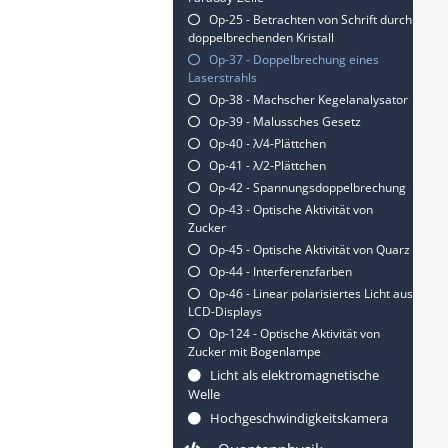
Op-25 - Betrachten von Schrift durch
doppelbrechenden Kristall
Op-37 - Doppelbrechung eines
Laserstrahls
Op-38 - Machscher Kegelanalysator
Op-39 - Malussches Gesetz
Op-40 - λ/4-Plättchen
Op-41 - λ/2-Plättchen
Op-42 - Spannungsdoppelbrechung
Op-43 - Optische Aktivität von
Zucker
Op-45 - Optische Aktivität von Quarz
Op-44 - Interferenzfarben
Op-46 - Linear polarisiertes Licht aus
LCD-Displays
Op-124 - Optische Aktivität von
Zucker mit Bogenlampe
Licht als elektromagnetische
Welle
Hochgeschwindigkeitskamera