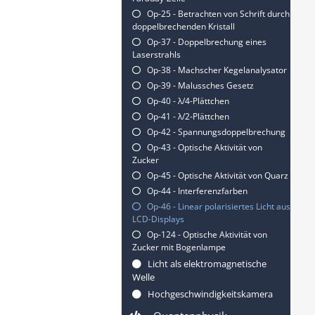
Op-25 - Betrachten von Schrift durch
doppelbrechenden Kristall
Op-37 - Doppelbrechung eines
Laserstrahls
Op-38 - Machscher Kegelanalysator
Op-39 - Malussches Gesetz
Op-40 - λ/4-Plättchen
Op-41 - λ/2-Plättchen
Op-42 - Spannungsdoppelbrechung
Op-43 - Optische Aktivität von
Zucker
Op-45 - Optische Aktivität von Quarz
Op-44 - Interferenzfarben
Op-46 - Linear polarisiertes Licht aus
LCD-Displays
Op-124 - Optische Aktivität von
Zucker mit Bogenlampe
Licht als elektromagnetische
Welle
Hochgeschwindigkeitskamera