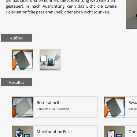
die das Licht drehen können. Die Ausrichtung wird elektrisch
gesteuert. Je nach Ausrichtung kann das Licht die zweite
Polarisationfolie passieren (hell) oder eben nicht (dunkel).
Aufbau
Resultat
Resultat hell
Resu
Copyright: RWTH Aachen
Copyr
Monitor ohne Folie
Ohne