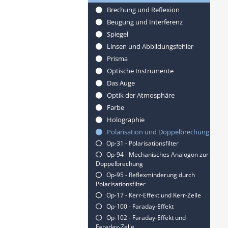
Brechung und Reflexion
Beugung und Interferenz
Spiegel
Linsen und Abbildungsfehler
Prisma
Optische Instrumente
Das Auge
Optik der Atmosphäre
Farbe
Holographie
Polarisation und Doppelbrechung
Op-31 - Polarisationsfilter
Op-94 - Mechanisches Analogon zur
Doppelbrechung
Op-95 - Reflexminderung durch
Polarisationsfilter
Op-17 - Kerr-Effekt und Kerr-Zelle
Op-100 - Faraday-Effekt
Op-102 - Faraday-Effekt und
Faraday-Zelle