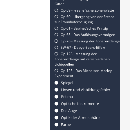
Gitter
Op-59 - Fresnel'sche Zonenplatte
Op-60 - Übergang von der Fresnel-
zur Fraunhoferbeugung
Op-61 - Babinet'sches Prinzip
Op-65 - Das Auflösungsvermögen
Op-76 - Messung der Kohärenzlänge
SW-67 - Debye-Sears-Effekt
Op-123 - Messung der
Kohärenzlänge mit verschiedenen
Lichtquellen
Op-125 - Das Michelson-Morley-
Experiment
Spiegel
Linsen und Abbildungsfehler
Prisma
Optische Instrumente
Das Auge
Optik der Atmosphäre
Farbe