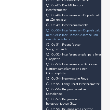
Op-47 - Das Michelson-
Interferometer
Op-48 - Interferenz am Doppelspalt
mit Zeilenlaser
Op-49 - Interferenzmodelle
Op-50 - Interferenz am Doppelspalt
mit Quecksilber-Hochdrucklampe und
räumliche Kohärenz
Op-51 - Fresnel'scher
Spiegelversuch
Op-52 - Interferenz an planparalleler
Glasplatte
Op-53 - Interferenz von Licht einer
Natriumdampflampe an einer
Glimmerplatte
Op-54 - Newton'sche Ringe
Op-55 - Fabry-Perot-Interferometer
Op-56 - Beugung an einer
Lochblende
Op-57 - Beugung am
holographischen Gitter
Op-58 - Beugung am Echelette-