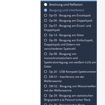
Brechung und Reflexion
Beugung und Interferenz
Op-05 - Beugung am Einzelspalt
Op-06 - Beugung am Doppelspalt
Op-07 - Beugung am Einzel- und
Doppelspalt
Op-14 - Beugung am Gitter
Op-28 - Beugung am Einfachspalt,
Doppelspalt und Gittern mit
verschiedener Spaltzahl
Op-08 - Beugung von
monochromatischem und
Spektralzerlegung von weißem Licht am
Gitter
Op-26 - USB-Kompakt-Spektrometer
SW-51 - Interferenz mit der
Wellenwanne
SW-52 - Beugung von Wasserwellen
mit der Wellenwanne
Op-29 - Beugung am statistischen
Ringsystem a la Poisson'scher Fleck
Op-30 - Poisson'scher Fleck