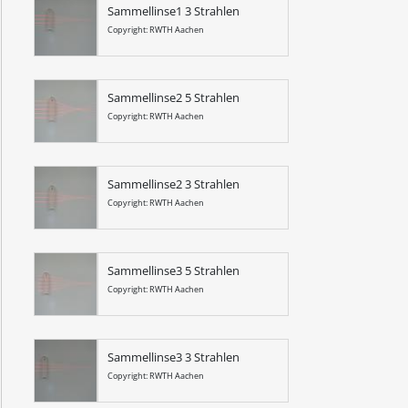
Sammellinse1 3 Strahlen
Copyright: RWTH Aachen
Sammellinse2 5 Strahlen
Copyright: RWTH Aachen
Sammellinse2 3 Strahlen
Copyright: RWTH Aachen
Sammellinse3 5 Strahlen
Copyright: RWTH Aachen
Sammellinse3 3 Strahlen
Copyright: RWTH Aachen