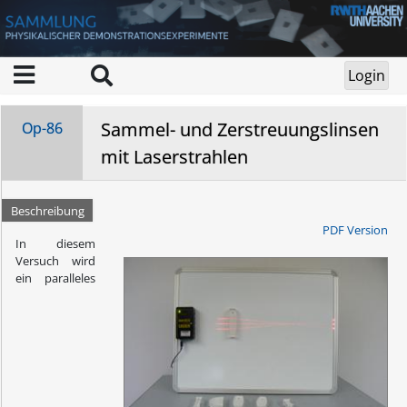
Sammel- und Zerstreuungslinsen
Op-86
mit Laserstrahlen
Beschreibung
PDF Version
In diesem
Versuch wird
ein paralleles