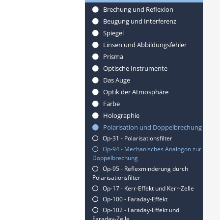
Brechung und Reflexion
Beugung und Interferenz
Spiegel
Linsen und Abbildungsfehler
Prisma
Optische Instrumente
Das Auge
Optik der Atmosphäre
Farbe
Holographie
Polarisation und Doppelbrechung
Op-31 - Polarisationsfilter
Op-94 - Mechanisches Analogon zur
Doppelbrechung
Op-95 - Reflexminderung durch
Polarisationsfilter
Op-17 - Kerr-Effekt und Kerr-Zelle
Op-100 - Faraday-Effekt
Op-102 - Faraday-Effekt und
Faraday-Zelle