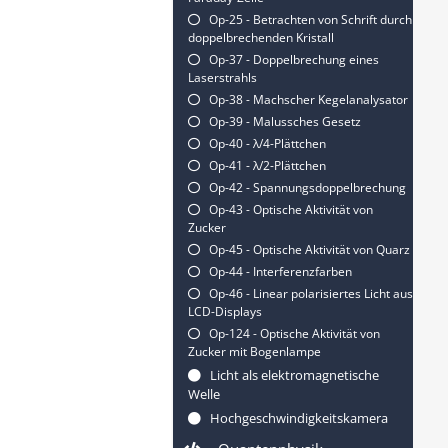
Op-25 - Betrachten von Schrift durch
doppelbrechenden Kristall
Op-37 - Doppelbrechung eines
Laserstrahls
Op-38 - Machscher Kegelanalysator
Op-39 - Malussches Gesetz
Op-40 - λ/4-Plättchen
Op-41 - λ/2-Plättchen
Op-42 - Spannungsdoppelbrechung
Op-43 - Optische Aktivität von
Zucker
Op-45 - Optische Aktivität von Quarz
Op-44 - Interferenzfarben
Op-46 - Linear polarisiertes Licht aus
LCD-Displays
Op-124 - Optische Aktivität von
Zucker mit Bogenlampe
Licht als elektromagnetische
Welle
Hochgeschwindigkeitskamera