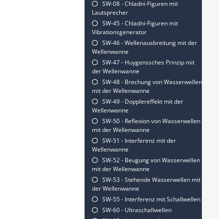
SW-08 - Chladni-Figuren mit
Lautsprecher
SW-45 - Chladni-Figuren mit
Vibrationsgenerator
SW-46 - Wellenausbreitung mit der
Wellenwanne
SW-47 - Huygenssches Prinzip mit
der Wellenwanne
SW-48 - Brechung von Wasserwellen
mit der Wellenwanne
SW-49 - Dopplereffekt mit der
Wellenwanne
SW-50 - Reflexion von Wasserwellen
mit der Wellenwanne
SW-51 - Interferenz mit der
Wellenwanne
SW-52 - Beugung von Wasserwellen
mit der Wellenwanne
SW-53 - Stehende Wasserwellen mit
der Wellenwanne
SW-55 - Interferenz mit Schallwellen
SW-60 - Ultraschallwellen