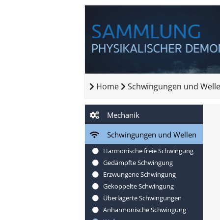
Home
Schwingungen und Well
Mechanik
Schwingungen und Wellen
Harmonische freie Schwingung
Gedämpfte Schwingung
Erzwungene Schwingung
Gekoppelte Schwingung
Überlagerte Schwingungen
Anharmonische Schwingung