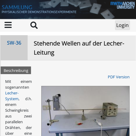
Stehende Wellen auf der Lecher-
SW-36
Leitung
Beschreibung
PDF Version
Mit einem
sogenannten
Lecher-
System
, d.h.
einem
Schwingkreis
aus zwei
parallelen
Drähten, der
über eine