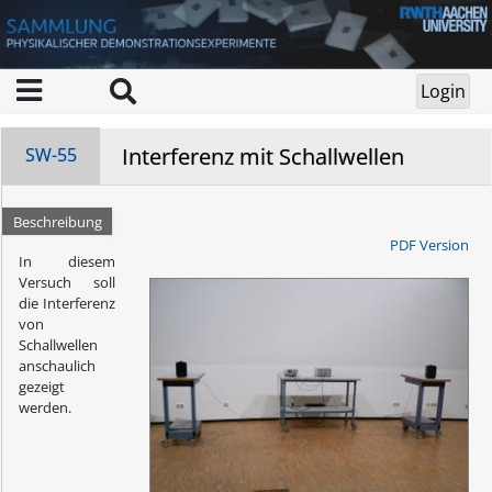
Interferenz mit Schallwellen
SW-55
Beschreibung
PDF Version
In diesem
Versuch soll
die Interferenz
von
Schallwellen
anschaulich
gezeigt
werden.