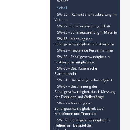
Wellen
Schall
SW-26 - (Keine) Schallausbreitung im
Vakuum
SW-27 - Schallausbreitung in Luft
SW-28 - Schallausbreitung in Materie
SW-66 - Messung der
Schallgeschwindigkeit in Festkörpern
SW-29 - Flackernde Kerzenflamme
SW-83 - Schallgeschwindigkeit in
Festkörpern mit phyphox
SW-30 - Das Rubenssche
Flammenrohr
SW-31 - Die Schallgeschwindigkeit
SW-87 - Bestimmung der
Schallgeschwindigkeit durch Messung
der Frequenz und Wellenlänge
SW-37 - Messung der
Schallgeschwindigkeit mit zwei
Mikrofonen und Timerbox
SW-32 - Schallgeschwindigkeit in
Helium am Beispiel der