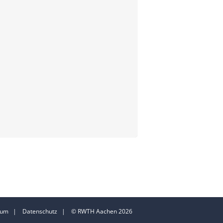
sum
|
Datenschutz
| © RWTH Aachen 2026