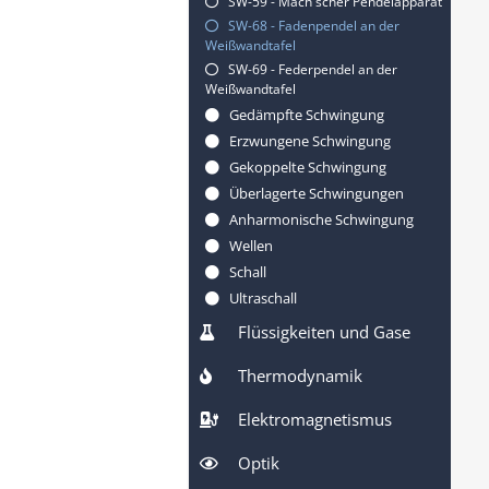
SW-59 - Mach'scher Pendelapparat
SW-68 - Fadenpendel an der
Weißwandtafel
SW-69 - Federpendel an der
Weißwandtafel
Gedämpfte Schwingung
Erzwungene Schwingung
Gekoppelte Schwingung
Überlagerte Schwingungen
Anharmonische Schwingung
Wellen
Schall
Ultraschall
Flüssigkeiten und Gase
Thermodynamik
Elektromagnetismus
Optik