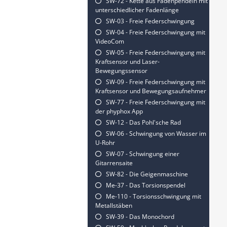
SW-72 - Kette aus Fadenpendeln mit
unterschiedlicher Fadenlänge
SW-03 - Freie Federschwingung
SW-04 - Freie Federschwingung mit
VideoCom
SW-05 - Freie Federschwingung mit
Kraftsensor und Laser-
Bewegungssensor
SW-09 - Freie Federschwingung mit
Kraftsensor und Bewegungsaufnehmer
SW-77 - Freie Federschwingung mit
der phyphox App
SW-12 - Das Pohl'sche Rad
SW-06 - Schwingung von Wasser im
U-Rohr
SW-07 - Schwingung einer
Gitarrensaite
SW-82 - Die Geigenmaschine
Me-37 - Das Torsionspendel
Me-110 - Torsionsschwingung mit
Metallstäben
SW-39 - Das Monochord