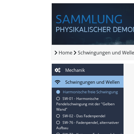
Home
Schwingungen und Well
Mechanik
Schwingungen und Wellen
Harmonische freie Schwingung
SW-01 - Harmonische
Pendelschwingung mit der "Gelben
Wand"
SW-02 - Das Fadenpendel
SW-76 - Fadenpendel, alternativer
Aufbau