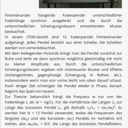
hintereinander hängende Fadenpendel unterschiedlicher
Fadenlänge synchron ausgelenkt und die durch die
unterschiedlichen Schwingungsdauern entstehenden Muster
beobachtet.
In einem ITEM-Gestell sind 12 Fadenpendel hintereinander
aufgehängt. Jedes Pendel besteht aus einer Scheibe. Die Scheiben
werden von vorne beleuchtet.
Mit dem beiliegenden Holzstab bringt man die Pendel zunächst zur
Ruhe und lenkt sie dann synchron möglichst gleichmäßig mit nicht
zu kleiner Amplitude aus. Durch die unterschiedlichen
Schwingungsdauern ergeben sich interessante Muster und Effekte
(Schlangenlinien, gegenphasige Schwingung in Reihen, etc.),
insbesondere wenn man von vorne leicht von oben darauf schaut.
Nach einiger Zeit schwingen die Pendel wieder in Phase, danach
beginnt das Spiel von neuem.
Zur Theorie: bekanntlich hängt die Frequenz w nur von der
Fadenlänge L ab: w = √(g/L). Für die Verhältnisse der Längen L
zur
i
2
Länge des kürzesten Pendel L
gilt deshalb: L
/L
=
(w
/w
)
.
Es
1
i
1
1
i
werden hier N = 12 Pendel verwendet, wobei die Frequenzen des
längsten (w
) und des kürzesten (w
) Pendels im Verhältnis 6/5
N
1
stehen, also w
/w
= 6/5. Die Länge des kürzesten Pendelfadens,
N
1