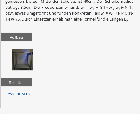
gemessen bis zur Mitte der Scheibe, ist 40cm. Der Scheibenradius
beträgt 3.5cm. Die Frequenzen w
sind: w
= w
+ (i-1)·(w
-w
)/(N-1),
i
i
1
N
1
bzw. etwas umgeformt und für den konkreten Fall:
w
= w
+ [(i-1)/(N-
i
1
1)
]·w
/5. Durch Einsetzen erhält man eine Formel für die Längen L
.
1
i
Aufbau
Resultat
Resultat.MTS