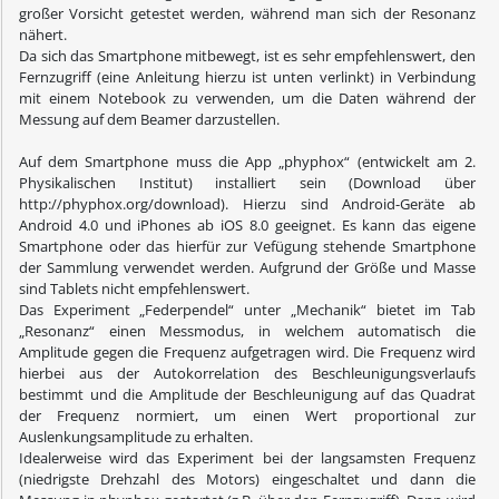
großer Vorsicht getestet werden, während man sich der Resonanz
nähert.
Da sich das Smartphone mitbewegt, ist es sehr empfehlenswert, den
Fernzugriff (eine Anleitung hierzu ist unten verlinkt) in Verbindung
mit einem Notebook zu verwenden, um die Daten während der
Messung auf dem Beamer darzustellen.
Auf dem Smartphone muss die App „phyphox“ (entwickelt am 2.
Physikalischen Institut) installiert sein (Download über
http://phyphox.org/download). Hierzu sind Android-Geräte ab
Android 4.0 und iPhones ab iOS 8.0 geeignet. Es kann das eigene
Smartphone oder das hierfür zur Vefügung stehende Smartphone
der Sammlung verwendet werden. Aufgrund der Größe und Masse
sind Tablets nicht empfehlenswert.
Das Experiment „Federpendel“ unter „Mechanik“ bietet im Tab
„Resonanz“ einen Messmodus, in welchem automatisch die
Amplitude gegen die Frequenz aufgetragen wird. Die Frequenz wird
hierbei aus der Autokorrelation des Beschleunigungsverlaufs
bestimmt und die Amplitude der Beschleunigung auf das Quadrat
der Frequenz normiert, um einen Wert proportional zur
Auslenkungsamplitude zu erhalten.
Idealerweise wird das Experiment bei der langsamsten Frequenz
(niedrigste Drehzahl des Motors) eingeschaltet und dann die