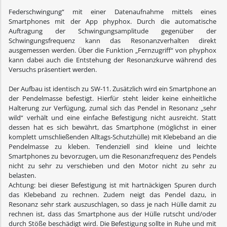
Federschwingung“
mit einer Datenaufnahme mittels eines
Smartphones mit der App phyphox. Durch die automatische
Auftragung der Schwingungsamplitude gegenüber der
Schwingungsfrequenz kann das Resonanzverhalten direkt
ausgemessen werden. Über die Funktion „Fernzugriff“ von phyphox
kann dabei auch die Entstehung der Resonanzkurve während des
Versuchs präsentiert werden.
Der Aufbau ist identisch zu SW-11. Zusätzlich wird ein Smartphone an
der Pendelmasse befestigt. Hierfür steht leider keine einheitliche
Halterung zur Verfügung, zumal sich das Pendel in Resonanz „sehr
wild“ verhält und eine einfache Befestigung nicht ausreicht. Statt
dessen hat es sich bewährt, das Smartphone (möglichst in einer
komplett umschließenden Alltags-Schutzhülle) mit Klebeband an die
Pendelmasse zu kleben. Tendenziell sind kleine und leichte
Smartphones zu bevorzugen, um die Resonanzfrequenz des Pendels
nicht zu sehr zu verschieben und den Motor nicht zu sehr zu
belasten.
Achtung: bei dieser Befestigung ist mit hartnäckigen Spuren durch
das Klebeband zu rechnen. Zudem neigt das Pendel dazu, in
Resonanz sehr stark auszuschlagen, so dass je nach Hülle damit zu
rechnen ist, dass das Smartphone aus der Hülle rutscht und/oder
durch Stöße beschädigt wird. Die Befestigung sollte in Ruhe und mit