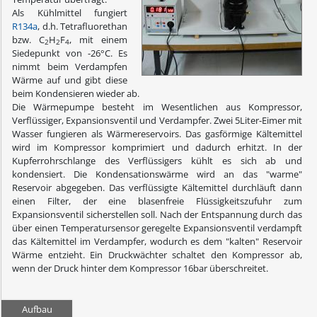
Als Kühlmittel fungiert
R134a
, d.h. Tetrafluorethan
bzw. C
H
F
, mit einem
2
2
4
Siedepunkt von -26°C. Es
nimmt beim Verdampfen
Wärme auf und gibt diese
beim Kondensieren wieder ab.
Die Wärmepumpe besteht im Wesentlichen aus Kompressor,
Verflüssiger, Expansionsventil und Verdampfer. Zwei 5Liter-Eimer mit
Wasser fungieren als Wärmereservoirs. Das gasförmige Kältemittel
wird im Kompressor komprimiert und dadurch erhitzt. In der
Kupferrohrschlange des Verflüssigers kühlt es sich ab und
kondensiert. Die Kondensationswärme wird an das "warme"
Reservoir abgegeben. Das verflüssigte Kältemittel durchläuft dann
einen Filter, der eine blasenfreie Flüssigkeitszufuhr zum
Expansionsventil sicherstellen soll. Nach der Entspannung durch das
über einen Temperatursensor geregelte Expansionsventil verdampft
das Kältemittel im Verdampfer, wodurch es dem "kalten" Reservoir
Wärme entzieht. Ein Druckwächter schaltet den Kompressor ab,
wenn der Druck hinter dem Kompressor 16bar überschreitet.
Aufbau