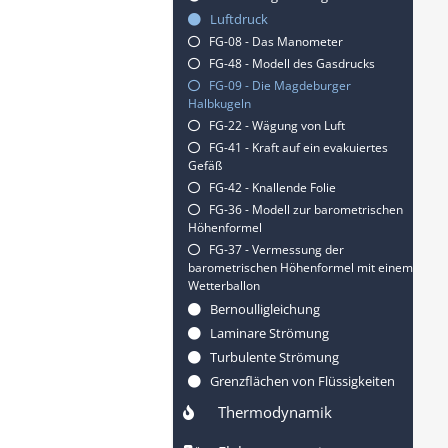
Luftdruck
FG-08 - Das Manometer
FG-48 - Modell des Gasdrucks
FG-09 - Die Magdeburger
Halbkugeln
FG-22 - Wägung von Luft
FG-41 - Kraft auf ein evakuiertes
Gefäß
FG-42 - Knallende Folie
FG-36 - Modell zur barometrischen
Höhenformel
FG-37 - Vermessung der
barometrischen Höhenformel mit einem
Wetterballon
Bernoulligleichung
Laminare Strömung
Turbulente Strömung
Grenzflächen von Flüssigkeiten
Thermodynamik