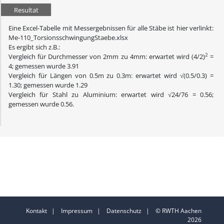
Resultat
Eine Excel-Tabelle mit Messergebnissen für alle Stäbe ist hier verlinkt:
Me-110_TorsionsschwingungStaebe.xlsx
Es ergibt sich z.B.:
2
Vergleich für Durchmesser von 2mm zu 4mm: erwartet wird (4/2)
=
4; gemessen wurde 3.91
Vergleich für Längen von 0.5m zu 0.3m: erwartet wird √(0.5/0.3) =
1.30; gemessen wurde 1.29
Vergleich für Stahl zu Aluminium: erwartet wird √24/76 = 0.56;
gemessen wurde 0.56.
Kontakt
|
Impressum
|
Datenschutz
| © RWTH Aachen
2026