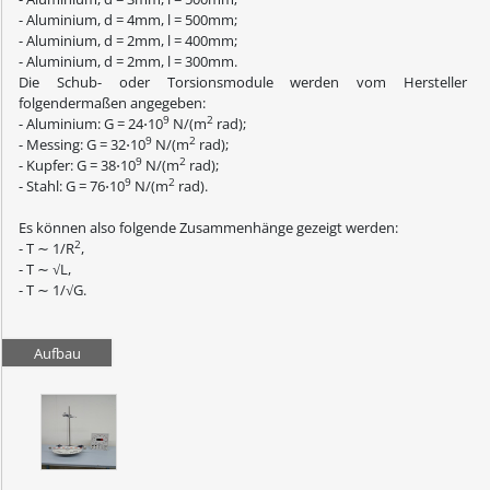
- Aluminium, d = 4mm, l = 500mm;
- Aluminium, d = 2mm, l = 400mm;
- Aluminium, d = 2mm, l = 300mm.
Die Schub- oder Torsionsmodule werden vom Hersteller
folgendermaßen angegeben:
9
2
- Aluminium: G = 24⋅10
N/(m
rad);
9
2
- Messing: G = 32⋅10
N/(m
rad);
9
2
- Kupfer: G = 38⋅10
N/(m
rad);
9
2
- Stahl: G = 76⋅10
N/(m
rad).
Es können also folgende Zusammenhänge gezeigt werden:
2
- T ∼ 1/R
,
- T ∼ √L,
- T ∼ 1/√G.
Aufbau