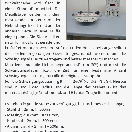
Winkelscheibe wird flach in
einen Standfuß montiert. Die
Metallstäbe werden mit dem
Plastikende im Zentrum der
Hebelstange fixiert, und auf der
anderen Seite in eine Muffe
eingespannt. Die Stäbe sollten
natürlich möglichst gerade und
kräftefrei montiert werden. Auf die Enden der Hebelstange sollten
die beiden zugehörigen Gewichte geschraubt werden, um die
Schwingungsdauer zu verzögern und besser messbar zu machen.
Man lenkt nun die Hebelstange aus (z.B. um 30°) und misst die
Schwingungsdauer (bzw. die Zeit für eine bestimmte Anzahl
Schwingungen, z.B. 10) mit Hilfe der digitalen Stoppuhr.
2
Für die Schwingungsdauer T gilt: T = (2⋅π/R
)⋅√[(θ⋅2⋅l)/(π⋅G)]. Hierbei
sind R und l der Radius und die Länge des Stabes, G ist das
materialabhängige Schubmodul, und θ ist das Trägheitsmoment.
Es stehen folgende Stäbe zur Verfügung (d = Durchmesser, l = Länge):
- Stahl, d = 2mm, l = 500mm;
- Messing, d = 2mm, l = 500mm;
- Kupfer, d = 2mm, l = 500mm;
- Aluminium, d = 2mm, l = 500mm;
- Aluminium, d = 3mm, l = 500mm;